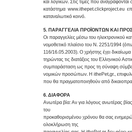
και λογικών. Στις τιμές που αναγράφοντα
κατάστημα www.ithepet.clickproject.eu επ
καταναλωτικό κοινό.
5. ΠΑΡΑΓΓΕΛΙΑ ΠΡΟΪΟΝΤΩΝ ΚΑΙ ΠΡ
Οι παραγγελίες μέσω του ηλεκτρονικού κ
νομοθετικό πλαίσιο του Ν. 2251/1994 (όπ
116/16.05.2003). Ο χρήστης έχει δικαίωμ
τηρώντας τις διατάξεις του Ελληνικού Αστι
συμπαράσταση ως προς τη σύναψη σύμβα
νομικών προσώπων. Η ithePet,gr., επιφυλ
που θα πραγματοποιηθούν από δικαιοπρα
6. ΔΙΑΦΟΡΑ
Ανωτέρα βία: Αν για λόγους ανωτέρας βίας
του
προκαθορισμένου χρόνου θα σας ενημερώσο
ολοκλήρωση της
παραγγελίας σας. Η ithePet.gr δεν φέρει κ