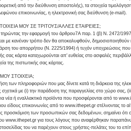
ορετική από την διεύθυνση αποστολής), τα στοιχεία τιμολόγηση
λεφώνου επικοινωνίας, η ηλεκτρονική σας διεύθυνση (e-mail).
ΙΧΕΙΑ ΜΟΥ ΣΕ ΤΡΙΤΟΥΣ/ΑΛΛΕΣ ΕΤΑΙΡΕΙΕΣ;
α τηρώντας την εφαρμογή του άρθρου7Α παρ. 1 (β) Ν. 2472/199
αι με κανέναν τρόπο δεν θα αποκαλυφθούν, δημοσιοποιηθούν ή 
ην άρση του απορρήτου (Ν. 2225/1994) ή τυχόν υποχρεώσεις πο
κής σας κάρτα καταχωρούνται απ’ ευθείας στο ασφαλές περιβάλλο
χεία της πιστωτικής σας κάρτας.
ΝΑ ΔΩΣΩ ΤΑ ΠΡΟΣΩΠΙΚΑ
ήση των πληροφοριών που μας δίνετε κατά τη διάρκεια της ηλε
σχετικά με (i) την παράδοση της παραγγελίας στο χώρο σας, (ii
 για νέα ή εναλλακτικά προϊόντα που προσφέρονται από το www.i
τοιου είδους επικοινωνίες από το www.ithepet.gr στέλνοντας το 
σας προσκόμιση των προσωπικών σας δεδομένων, σημαίνει ότι σ
υ www.ithepet.gr για τους λόγους που αναφέρθηκαν παραπάνω.
ιστοσελίδας του να παρέχουν στους χρήστες-πελάτες του το επ