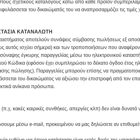
ι στους σχετικούς καταλόγους κάτω από κάθε προϊόν συμπεριλαμ
ιφυλάσσεται του δικαιώματός του να αναπροσαρμόζει τις τιμές 
ΟΣΤΑΣΙΑ ΚΑΤΑΝΑΛΩΤΗ
αταστήματος αποτελούν συνάψεις σύμβασης πωλήσεως εξ αποστ
ως αυτός ισχύει σήμερα) και των τροποποιήσεων που αναφέρον
α σύναψης έγκυρης παραγγελίας μέσω του ηλεκτρονικού καταστήμ
κού Κώδικα (εφόσον έχει συμπληρώσει το δέκατο όγδοο έτος ηλικ
σης πώλησης). Παραγγελίες μπορούν επίσης να πραγματοπο
άσσεται του δικαιώματος να αξιώσει την επιστροφή από τον ε
κτικά ανίκανα πρόσωπα.
 (π.χ. κακές καιρικές συνθήκες, απεργίες κλπ) δεν είναι δυνατ
υμε μέσω e-mail, προκειμένου να μας δηλώσετε αν επιθυμείτε
αμία ευθύνη για όποια κατάσταση είναι εκτός δικής της υπαιτιότ