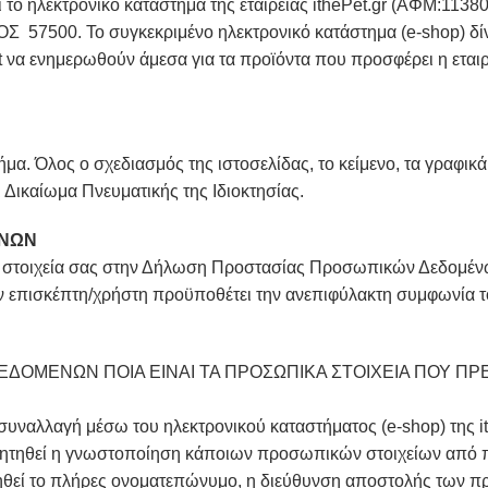
ι το ηλεκτρονικό κατάστημα της εταιρείας ithePet.gr (ΑΦΜ:11
Σ 57500. Το συγκεκριμένο ηλεκτρονικό κατάστημα (e-shop) δίν
et να ενημερωθούν άμεσα για τα προϊόντα που προσφέρει η ετα
μα. Όλος ο σχεδιασμός της ιστοσελίδας, το κείμενο, τα γραφικά, 
ναι Δικαίωμα Πνευματικής της Ιδιοκτησίας.
ΕΝΩΝ
τα στοιχεία σας στην Δήλωση Προστασίας Προσωπικών Δεδομέν
ν επισκέπτη/χρήστη προϋποθέτει την ανεπιφύλακτη συμφωνία τ
ΔΟΜΕΝΩΝ ΠΟΙΑ ΕΙΝΑΙ ΤΑ ΠΡΟΣΩΠΙΚΑ ΣΤΟΙΧΕΙΑ ΠΟΥ ΠΡ
συναλλαγή μέσω του ηλεκτρονικού καταστήματος (e-shop) της i
 ζητηθεί η γνωστοποίηση κάποιων προσωπικών στοιχείων από π
ηθεί το πλήρες ονοματεπώνυμο, η διεύθυνση αποστολής των π