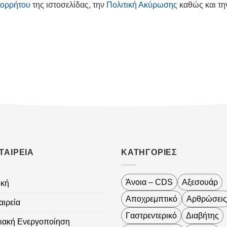
πορρήτου
της ιστοσελίδας, την
Πολιτική Ακύρωσης
καθώς και τ
ΤΑΙΡΕΙΑ
ΚΑΤΗΓΟΡΙΕΣ
Άνοια – CDS
Αξεσουάρ
ική
Αποχρεμπτικό
Αρθρώσεις
αιρεία
Γαστρεντερικό
Διαβήτης
ιακή Ενεργοποίηση