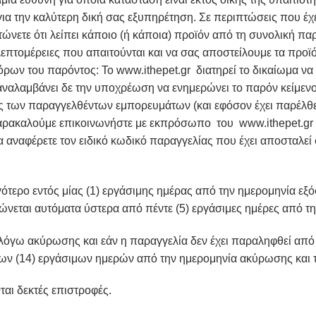
 για την καλύτερη δική σας εξυπηρέτηση. Σε περιπτώσεις που έχ
τώνετε ότι λείπει κάποιο (ή κάποια) προϊόν από τη συνολική π
 λεπτομέρειες που απαιτούνται και να σας αποστείλουμε τα προ
ων του παρόντος: Το www.ithepet.gr διατηρεί το δικαίωμα να 
 αναλαμβάνει δε την υποχρέωση να ενημερώνει το παρόν κείμεν
 των παραγγελθέντων εμπορευμάτων (και εφόσον έχει παρέλθει
αρακαλούμε επικοινωνήστε με εκπρόσωπο του www.ithepet.gr Γ
 αναφέρετε τον ειδικό κωδικό παραγγελίας που έχει αποσταλεί
γότερο εντός μίας (1) εργάσιμης ημέρας από την ημερομηνία ε
ρώνεται αυτόματα ύστερα από πέντε (5) εργάσιμες ημέρες από τ
γω ακύρωσης και εάν η παραγγελία δεν έχει παραληφθεί από τ
ων (14) εργάσιμων ημερών από την ημερομηνία ακύρωσης και τ
ται δεκτές επιστροφές.