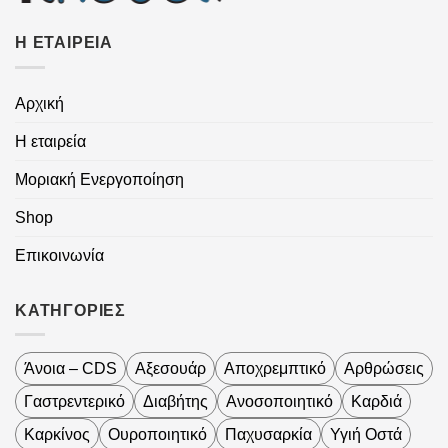
Η ΕΤΑΙΡΕΙΑ
Αρχική
Η εταιρεία
Μοριακή Ενεργοποίηση
Shop
Επικοινωνία
ΚΑΤΗΓΟΡΙΕΣ
Άνοια – CDS
Αξεσουάρ
Αποχρεμπτικό
Αρθρώσεις
Γαστρεντερικό
Διαβήτης
Ανοσοποιητικό
Καρδιά
Καρκίνος
Ουροποιητικό
Παχυσαρκία
Υγιή Οστά