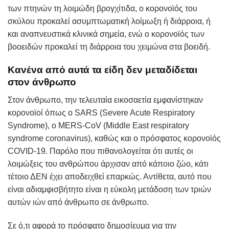
των πτηνών τη λοιμώδη βρογχίτιδα, ο κορονοϊός του
σκύλου προκαλεί ασυμπτωματική λοίμωξη ή διάρροια, ή
και αναπνευστικά κλινικά σημεία, ενώ ο κορονοϊός των
βοοειδών προκαλεί τη διάρροια του χειμώνα στα βοειδή.
Κανένα από αυτά τα είδη δεν μεταδίδεται
στον άνθρωπο
Στον άνθρωπο, την τελευταία εικοσαετία εμφανίστηκαν
κορονοϊοί όπως ο SARS (Severe Acute Respiratory
Syndrome), ο MERS-CoV (Middle East respiratory
syndrome coronavirus), καθώς και ο πρόσφατος κορονοϊός
COVID-19. Παρόλο που πιθανολογείται ότι αυτές οι
λοιμώξεις του ανθρώπου άρχισαν από κάποιο ζώο, κάτι
τέτοιο ΔΕΝ έχει αποδειχθεί επαρκώς. Αντίθετα, αυτό που
είναι αδιαμφισβήτητο είναι η εύκολη μετάδοση των τριών
αυτών ιών από άνθρωπο σε άνθρωπο.
Σε ό,τι αφορά το πρόσφατο δημοσίευμα για την