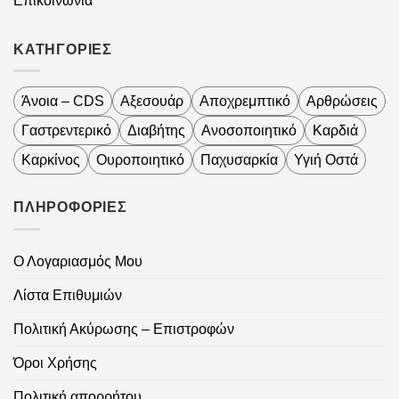
Επικοινωνία
ΚΑΤΗΓΟΡΙΕΣ
Άνοια – CDS
Αξεσουάρ
Αποχρεμπτικό
Αρθρώσεις
Γαστρεντερικό
Διαβήτης
Ανοσοποιητικό
Καρδιά
Καρκίνος
Ουροποιητικό
Παχυσαρκία
Υγιή Οστά
ΠΛΗΡΟΦΟΡΙΕΣ
Ο Λογαριασμός Μου
Λίστα Επιθυμιών
Πολιτική Ακύρωσης – Επιστροφών
Όροι Χρήσης
Πολιτική απορρήτου