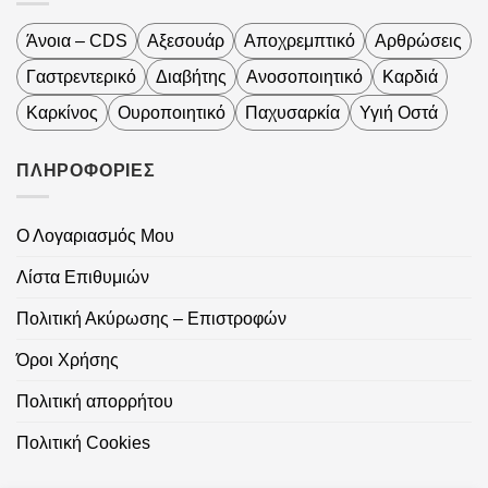
Άνοια – CDS
Αξεσουάρ
Αποχρεμπτικό
Αρθρώσεις
Γαστρεντερικό
Διαβήτης
Ανοσοποιητικό
Καρδιά
Καρκίνος
Ουροποιητικό
Παχυσαρκία
Υγιή Οστά
ΠΛΗΡΟΦΟΡΙΕΣ
Ο Λογαριασμός Μου
Λίστα Επιθυμιών
Πολιτική Ακύρωσης – Επιστροφών
Όροι Χρήσης
Πολιτική απορρήτου
Πολιτική Cookies