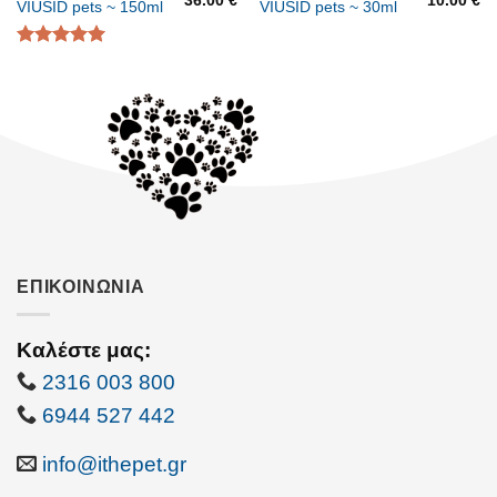
36.00
€
10.00
€
VIUSID pets ~ 150ml
VIUSID pets ~ 30ml
Βαθμολογήθηκε
με
5.00
από 5
ΕΠΙΚΟΙΝΩΝΙΑ
Καλέστε μας:
2316 003 800
6944 527 442
info@ithepet.gr