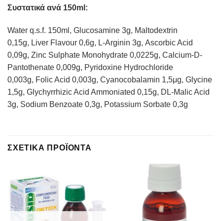
Συστατικά ανά 150ml:
Water q.s.f.
150ml,
Glucosamine
3g,
Maltodextrin
0,15g,
Liver Flavour
0,6g,
L-Arginin
3g,
Ascorbic Acid
0,09g, Zinc Sulphate Monohydrate
0,0225g,
Calcium-D-
Pantothenate
0,009g,
Pyridoxine Hydrochloride
0,003g,
Folic Acid
0,003g,
Cyanocobalamin
1,5μg,
Glycine
1,5g,
Glychyrrhizic Acid Ammoniated
0,15g,
DL-Malic Acid
3g,
Sodium Benzoate
0,3g,
Potassium Sorbate
0,3g
ΣΧΕΤΙΚΆ ΠΡΟΪΌΝΤΑ