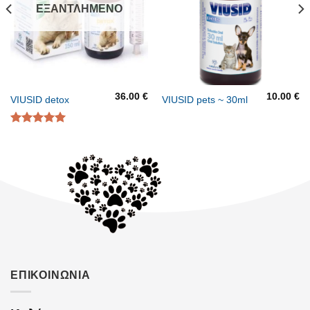
ΕΞΑΝΤΛΗΜΈΝΟ
36.00
€
10.00
€
VIUSID detox
VIUSID pets ~ 30ml
Βαθμολογήθηκε
με
5.00
από 5
ΕΠΙΚΟΙΝΩΝΙΑ