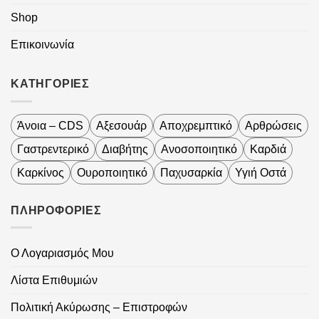
Shop
Επικοινωνία
ΚΑΤΗΓΟΡΙΕΣ
Άνοια – CDS
Αξεσουάρ
Αποχρεμπτικό
Αρθρώσεις
Γαστρεντερικό
Διαβήτης
Ανοσοποιητικό
Καρδιά
Καρκίνος
Ουροποιητικό
Παχυσαρκία
Υγιή Οστά
ΠΛΗΡΟΦΟΡΙΕΣ
Ο Λογαριασμός Μου
Λίστα Επιθυμιών
Πολιτική Ακύρωσης – Επιστροφών