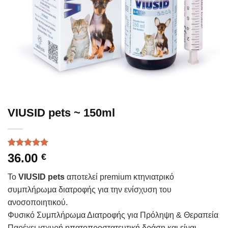
VIUSID pets ~ 150ml
Βαθμολογήθηκε
7
36.00
€
με
5.00
από 5 με
Το
VIUSID pets
αποτελεί premium κτηνιατρικό
βάση
βαθμολογίες
συμπλήρωμα διατροφής για την ενίσχυση του
πελάτη
ανοσοποιητικού.
Φυσικό Συμπλήρωμα Διατροφής για Πρόληψη & Θεραπεία
Παρέχει ισχυρή ηπατοπροστατευτική δράση και είναι